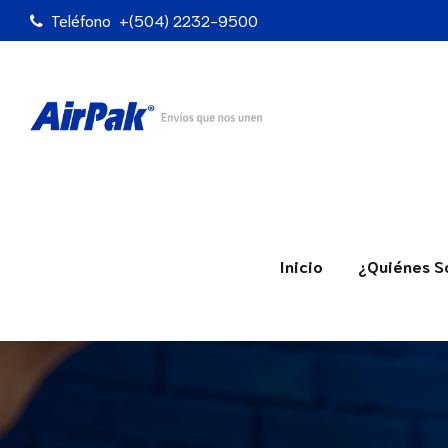
Teléfono
+(504) 2232-9500
Inicio
¿Quiénes 