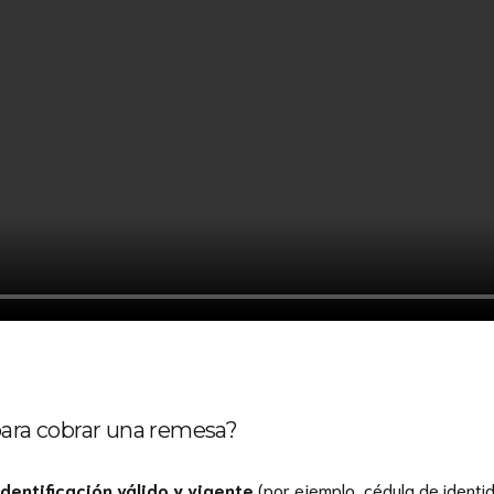
para cobrar una remesa?
entificación válido y vigente
(por ejemplo, cédula de identid