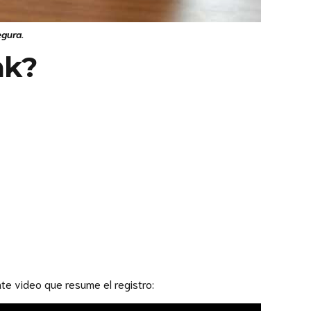
egura.
ak?
nte video que resume el registro: